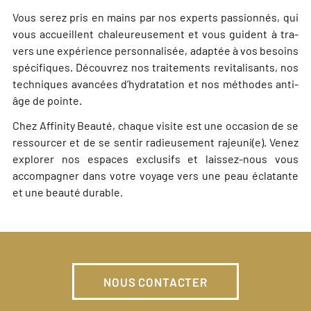
Vous serez pris en mains par nos experts pas­sion­nés, qui
vous accueillent cha­leu­reu­se­ment et vous guident à tra­
vers une expé­rience per­son­na­li­sée, adap­tée à vos besoins
spé­ci­fiques. Découvrez nos trai­te­ments revi­ta­li­sants, nos
tech­niques avan­cées d’hydratation et nos méthodes anti-
âge de
pointe.
Chez Affinity Beauté, chaque visite est une occa­sion de se
res­sour­cer et de se sen­tir radieu­se­ment rajeuni(e). Venez
explo­rer nos espaces exclu­sifs et laissez-nous vous
accom­pa­gner dans votre voyage vers une peau écla­tante
et une beau­té
durable.
NOUS CONTACTER